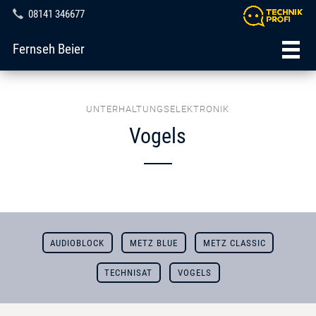
08141 346677
Fernseh Beier
UNTERHALTUNGSELEKTRONIK
Vogels
AUDIOBLOCK
METZ BLUE
METZ CLASSIC
TECHNISAT
VOGELS