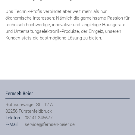
Uns Technik-Profis verbindet aber weit mehr als nur
ökonomische Interessen: Nämlich die gemeinsame Passion für
technisch hochwertige, innovative und langlebige Hausgeräte
und Unterhaltungselektronik-Produkte, der Ehrgeiz, unseren
Kunden stets die bestmögliche Lösung zu bieten.
Fernseh Beier
Rothschwaiger Str. 12 A
82256
Fürstenfeldbruck
Telefon
08141 346677
E-Mail
service@fernseh-beier.de