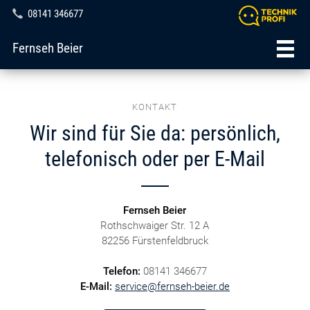
08141 346677
Fernseh Beier
KONTAKT
Wir sind für Sie da: persönlich,
telefonisch oder per E-Mail
Fernseh Beier
Rothschwaiger Str. 12 A
82256 Fürstenfeldbruck
Telefon:
08141 346677
E-Mail:
service@fernseh-beier.de