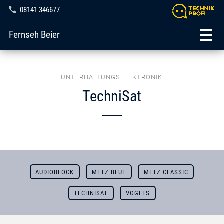
08141 346677
Fernseh Beier
UNTERHALTUNGSELEKTRONIK
TechniSat
AUDIOBLOCK
METZ BLUE
METZ CLASSIC
TECHNISAT
VOGELS